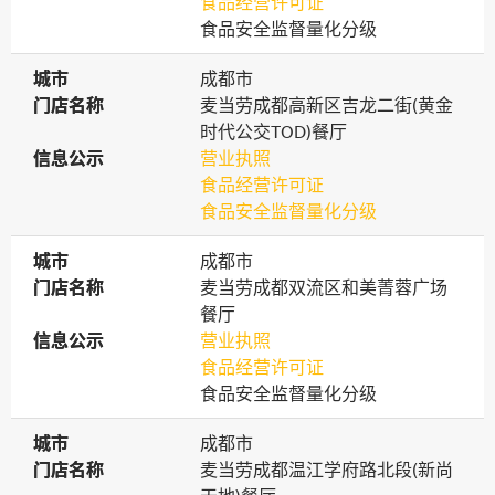
食品经营许可证
食品安全监督量化分级
城市
城市
成都市
门店名称
门店名称
麦当劳成都高新区吉龙二街(黄金
时代公交TOD)餐厅
信息公示
信息公示
营业执照
食品经营许可证
食品安全监督量化分级
城市
城市
成都市
门店名称
门店名称
麦当劳成都双流区和美菁蓉广场
餐厅
信息公示
信息公示
营业执照
食品经营许可证
食品安全监督量化分级
城市
城市
成都市
门店名称
门店名称
麦当劳成都温江学府路北段(新尚