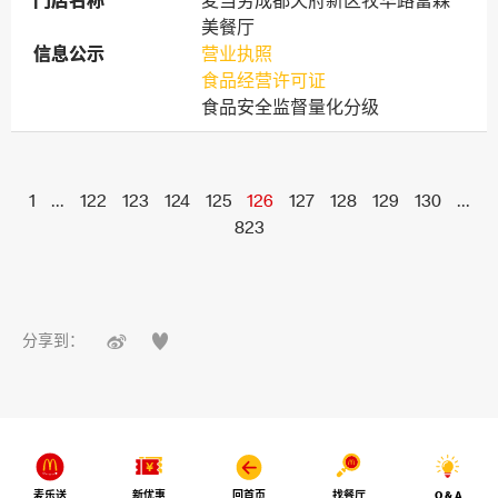
门店名称
门店名称
麦当劳成都天府新区牧华路富森
美餐厅
信息公示
信息公示
营业执照
食品经营许可证
食品安全监督量化分级
1
...
122
123
124
125
126
127
128
129
130
...
823


分享到：
麦乐送
新优惠
回首页
找餐厅
Q & A