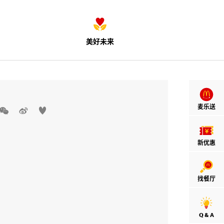
美好未来
麦乐送



新优惠
找餐厅
Q & A