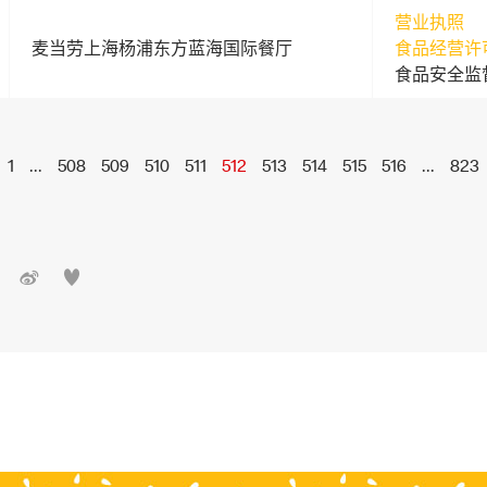
营业执照
麦当劳上海杨浦东方蓝海国际餐厅
食品经营许
食品安全监
1
...
508
509
510
511
512
513
514
515
516
...
823

