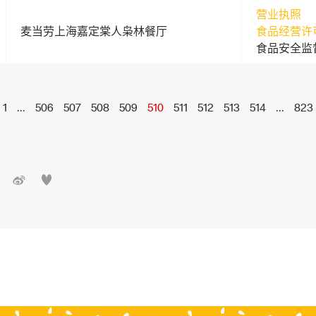
营业执照
麦当劳上海嘉定棠人枭林餐厅
食品经营许
食品安全监
1
...
506
507
508
509
510
511
512
513
514
...
823

