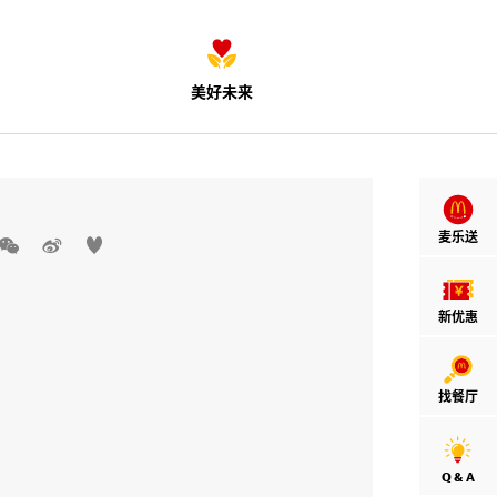
美好未来
麦乐送



新优惠
找餐厅
Q & A