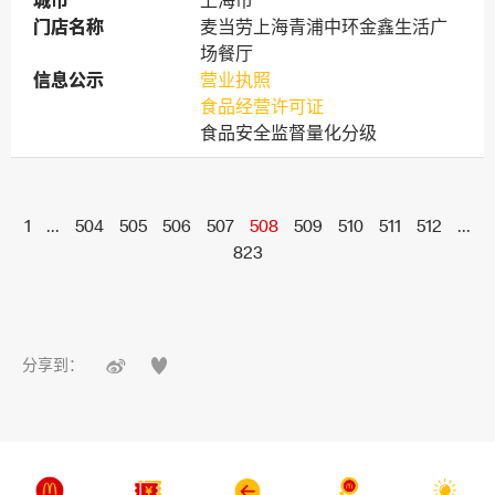
城市
城市
上海市
门店名称
门店名称
麦当劳上海青浦中环金鑫生活广
场餐厅
信息公示
信息公示
营业执照
食品经营许可证
食品安全监督量化分级
1
...
504
505
506
507
508
509
510
511
512
...
823


分享到：