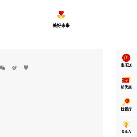
美好未来
麦乐送



新优惠
找餐厅
Q & A