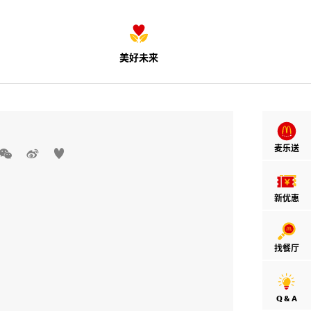
美好未来
麦乐送



新优惠
找餐厅
Q & A