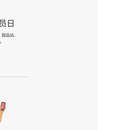
员日
、甜品站、
。