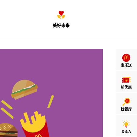
美好未来
麦乐送
新优惠
找餐厅
Q & A