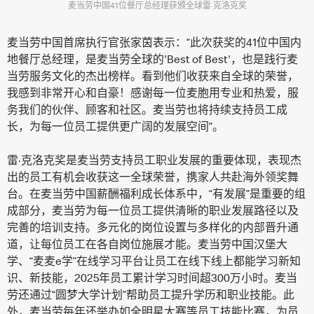
麦当劳中国41位餐厅总经理获颁全球雷·克洛克奖
麦当劳中国首席执行官张家茵表示：“此次获奖的41位中国内
地餐厅总经理，是麦当劳全球的'Best of Best'，也是践行麦
当劳服务文化的杰出榜样。看到他们收获来自全球的荣誉，
我感到非常开心和自豪！感谢每一位麦胞用专业和热爱，服
务我们的伙伴、顾客和社区。麦当劳也将持续支持员工成
长，为每一位员工提供更广阔的发展空间”。
雷·克洛克奖是麦当劳支持员工职业发展的重要体现，表现杰
出的员工有机会收获这一全球荣誉，携家人共赴海外领奖舞
台。在麦当劳中国薪酬福利成长体系中，“有发展”是重要的组
成部分，麦当劳为每一位员工提供清晰的职业发展路径以及
完善的培训支持。多元化的岗位设置与多样化的内部晋升通
道，让每位员工在各自岗位施展才能。麦当劳中国汉堡大
学、“麦麦e学”在线学习平台让员工在线下线上都能学习新知
识、新技能，2025年员工累计学习时间超300万小时。麦当
劳还通过“圆梦大学计划”帮助员工提升学历和职业技能。此
外，麦当劳每年还举办如全明星大赛等员工技能比赛，为员