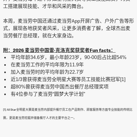
工搭建展现技能、才华和风采的舞台。
本周，麦当劳中国还通过麦当劳App开屏广告、户外广告等形
式，展现各地获奖者风采，让更多消费者了解，全球杰出麦
当劳餐厅总经理，就在大家身边。
附：2026 麦当劳中国雷·克洛克奖获奖者Fun facts：
平均年龄34.6岁，最小年龄23岁，90-00后占比超54%
在麦当劳工作的平均年限为11.9年
加入麦当劳时的平均年龄为22.7岁
近1/3曾获得麦当劳全明星大赛等员工技能比赛冠军[1]
超80%曾获得麦当劳中国杰出餐厅总经理奖项
有4位参与了麦当劳“圆梦大学计划”
[1] All Star全明星大赛是麦当劳内部提升餐厅员工在产品制作、顾客服务等方面专业技能的传统比
赛，更是麦当劳挖掘并储备餐厅人才的主要平台之一。