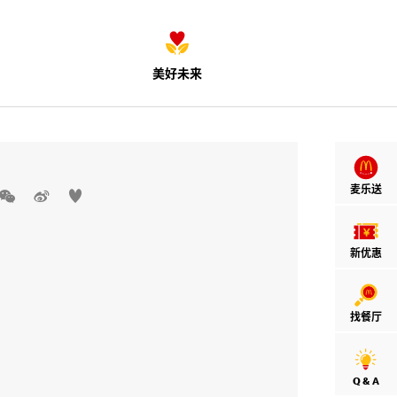
美好未来
麦乐送



新优惠
找餐厅
Q & A