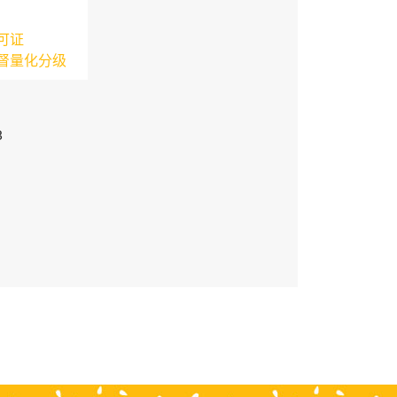
可证
督量化分级
3