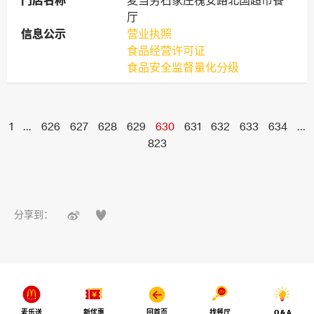
门店名称
门店名称
麦当劳石家庄槐安路北国超市餐
厅
信息公示
信息公示
营业执照
食品经营许可证
食品安全监督量化分级
1
...
626
627
628
629
630
631
632
633
634
...
823


分享到：
麦乐送
新优惠
回首页
找餐厅
Q & A