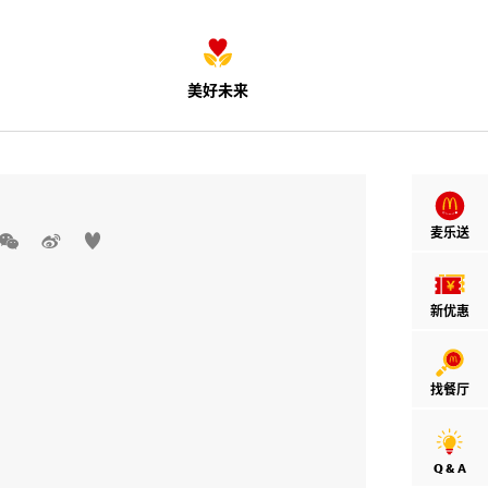
美好未来
麦乐送



新优惠
找餐厅
Q & A