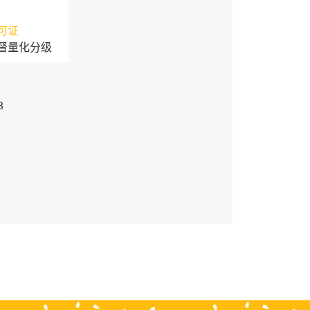
可证
督量化分级
3