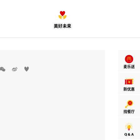
美好未来
麦乐送



新优惠
找餐厅
Q & A