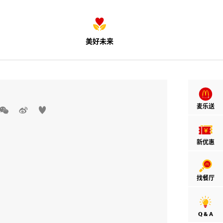
美好未来
麦乐送



新优惠
找餐厅
Q & A