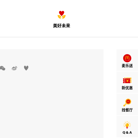
美好未来
麦乐送



新优惠
找餐厅
Q & A