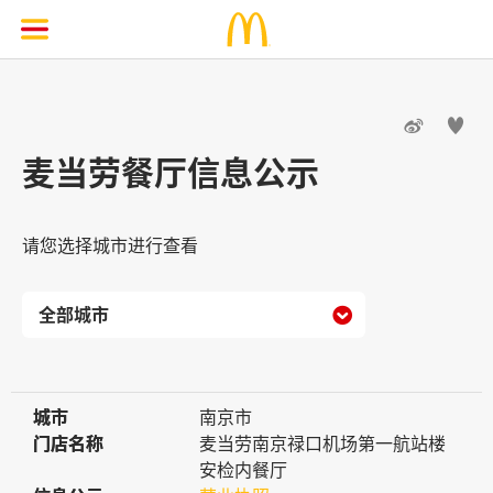


麦当劳餐厅信息公示
请您选择城市进行查看

城市
城市
南京市
门店名称
门店名称
麦当劳南京禄口机场第一航站楼
安检内餐厅