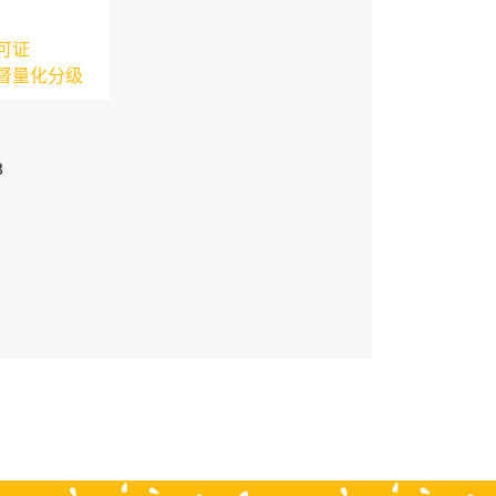
可证
督量化分级
3