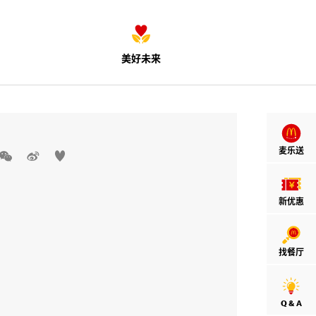
美好未来
麦乐送



新优惠
找餐厅
Q & A