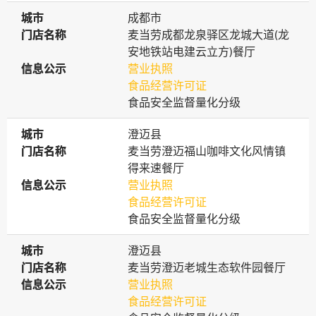
城市
城市
成都市
门店名称
门店名称
麦当劳成都龙泉驿区龙城大道(龙
安地铁站电建云立方)餐厅
信息公示
信息公示
营业执照
食品经营许可证
食品安全监督量化分级
城市
城市
澄迈县
门店名称
门店名称
麦当劳澄迈福山咖啡文化风情镇
得来速餐厅
信息公示
信息公示
营业执照
食品经营许可证
食品安全监督量化分级
城市
城市
澄迈县
门店名称
门店名称
麦当劳澄迈老城生态软件园餐厅
信息公示
信息公示
营业执照
食品经营许可证