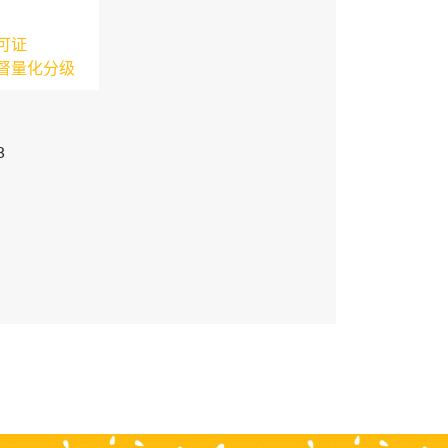
可证
督量化分级
3