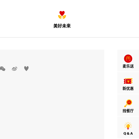
美好未来
麦乐送



新优惠
找餐厅
Q & A