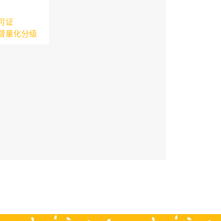
可证
督量化分级
3