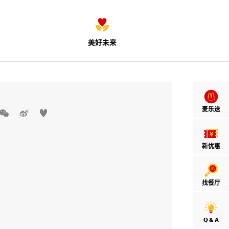
美好未来
麦乐送



新优惠
找餐厅
Q & A