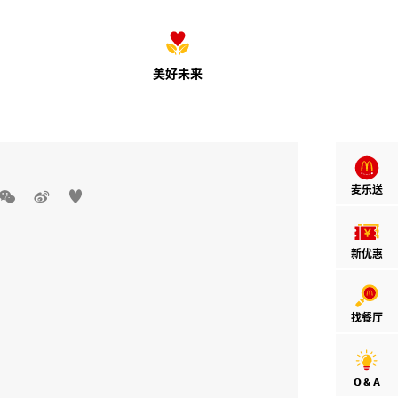
美好未来
麦乐送



新优惠
找餐厅
Q & A