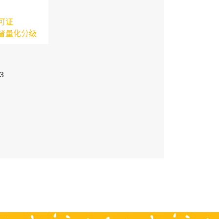
可证
督量化分级
3