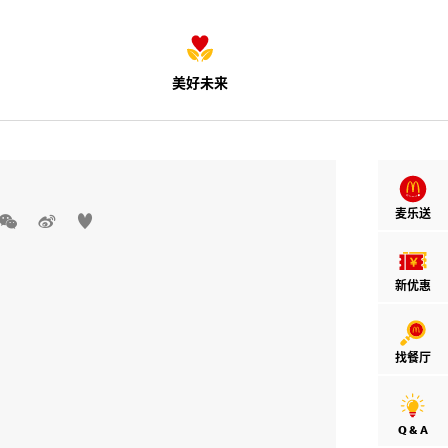
美好未来
麦乐送



新优惠
找餐厅
Q & A