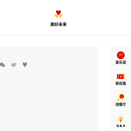
美好未来
麦乐送



新优惠
找餐厅
Q & A