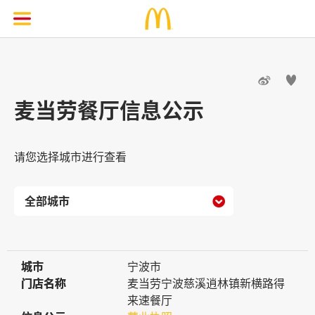


麦当劳餐厅信息公示
请您选择城市进行查看

城市
城市
宁波市
门店名称
门店名称
麦当劳宁波慈溪逍林镇新横路得
来速餐厅