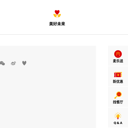
美好未来
麦乐送



新优惠
找餐厅
Q & A