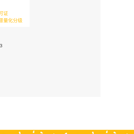
可证
督量化分级
3