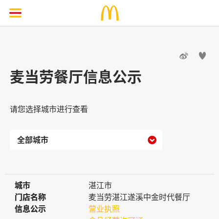


麦当劳餐厅信息公示
请您选择城市进行查看

城市
城市
湛江市
门店名称
门店名称
麦当劳湛江遂溪中金时代餐厅
信息公示
信息公示
营业执照