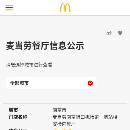


麦当劳餐厅信息公示
请您选择城市进行查看

城市
城市
南京市
门店名称
门店名称
麦当劳南京禄口机场第一航站楼
安检内餐厅