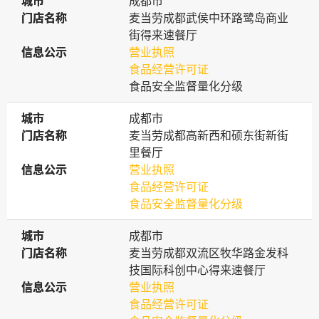
城市
城市
成都市
门店名称
门店名称
麦当劳成都武侯中环路鹭岛商业
街得来速餐厅
信息公示
信息公示
营业执照
食品经营许可证
食品安全监督量化分级
城市
城市
成都市
门店名称
门店名称
麦当劳成都高新西和硕东街新街
里餐厅
信息公示
信息公示
营业执照
食品经营许可证
食品安全监督量化分级
城市
城市
成都市
门店名称
门店名称
麦当劳成都双流区牧华路金发科
技国际科创中心得来速餐厅
信息公示
信息公示
营业执照
食品经营许可证