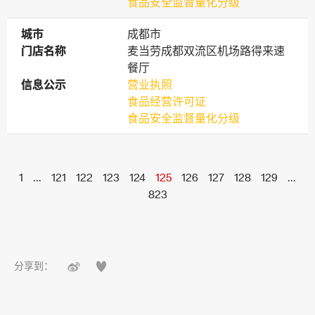
食品安全监督量化分级
城市
城市
成都市
门店名称
门店名称
麦当劳成都双流区机场路得来速
餐厅
信息公示
信息公示
营业执照
食品经营许可证
食品安全监督量化分级
1
...
121
122
123
124
125
126
127
128
129
...
823


分享到：