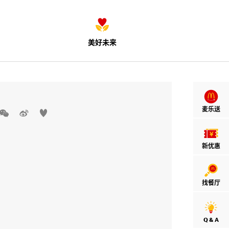
美好未来
麦乐送



新优惠
找餐厅
Q & A