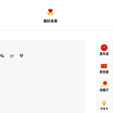
美好未来
麦乐送



新优惠
找餐厅
Q & A