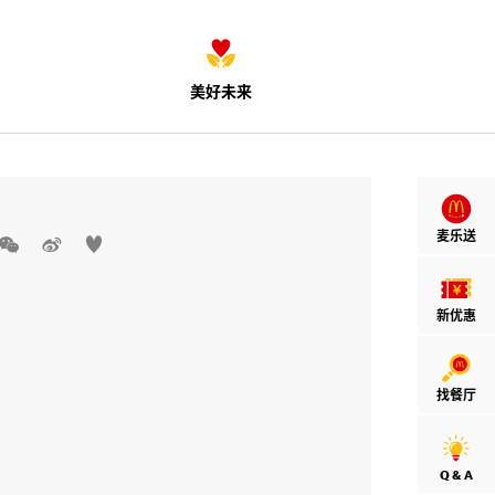
美好未来
麦乐送



新优惠
找餐厅
Q & A