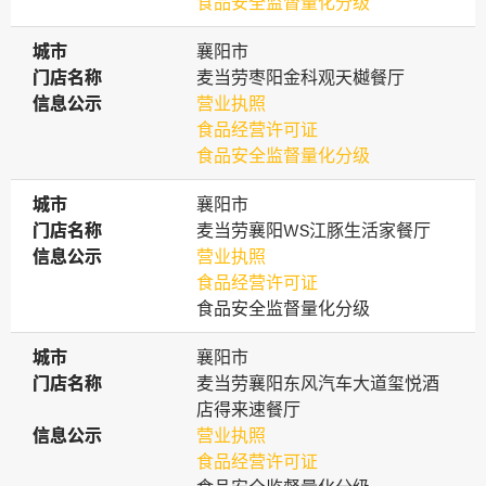
食品安全监督量化分级
城市
城市
襄阳市
门店名称
门店名称
麦当劳枣阳金科观天樾餐厅
信息公示
信息公示
营业执照
食品经营许可证
食品安全监督量化分级
城市
城市
襄阳市
门店名称
门店名称
麦当劳襄阳WS江豚生活家餐厅
信息公示
信息公示
营业执照
食品经营许可证
食品安全监督量化分级
城市
城市
襄阳市
门店名称
门店名称
麦当劳襄阳东风汽车大道玺悦酒
店得来速餐厅
信息公示
信息公示
营业执照
食品经营许可证