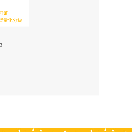
可证
督量化分级
3