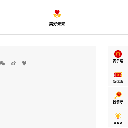
美好未来
麦乐送



新优惠
找餐厅
Q & A