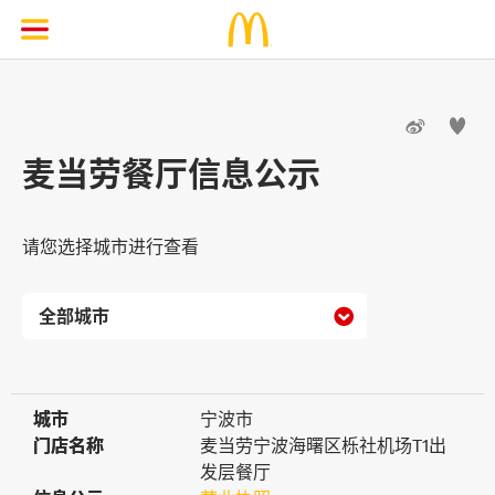


麦当劳餐厅信息公示
请您选择城市进行查看

城市
城市
宁波市
门店名称
门店名称
麦当劳宁波海曙区栎社机场T1出
发层餐厅