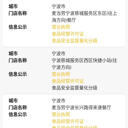
城市
城市
宁波市
门店名称
门店名称
麦当劳宁波慈城服务区东区(往上
海方向)餐厅
信息公示
信息公示
营业执照
食品经营许可证
食品安全监督量化分级
城市
城市
宁波市
门店名称
门店名称
宁波慈城服务区西区快捷小站(往
宁波方向)
信息公示
信息公示
营业执照
食品经营许可证
食品安全监督量化分级
城市
城市
宁波市
门店名称
门店名称
麦当劳宁波长兴路得来速餐厅
信息公示
信息公示
营业执照
食品经营许可证