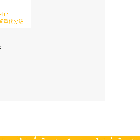
可证
督量化分级
3