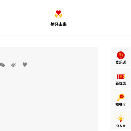
美好未来
麦乐送



新优惠
找餐厅
Q & A