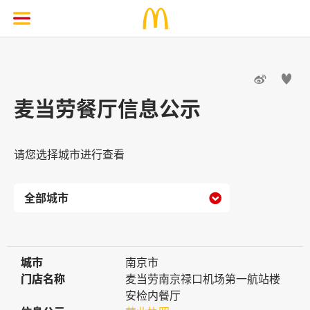


麦当劳餐厅信息公示
请您选择城市进行查看

城市
城市
南京市
门店名称
门店名称
麦当劳南京禄口机场第一航站楼
安检内餐厅