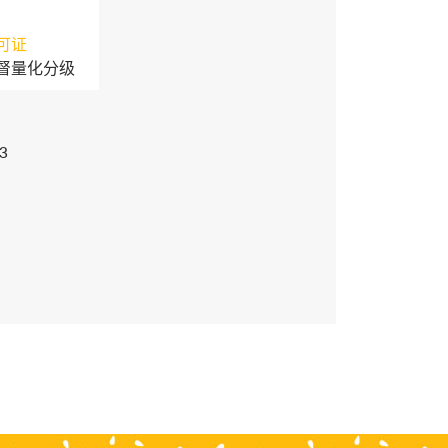
可证
督量化分级
3