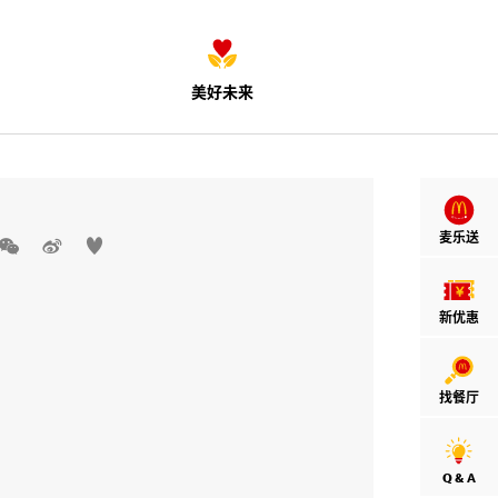
美好未来
麦乐送



新优惠
找餐厅
Q & A