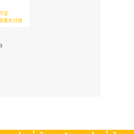
可证
督量化分级
3