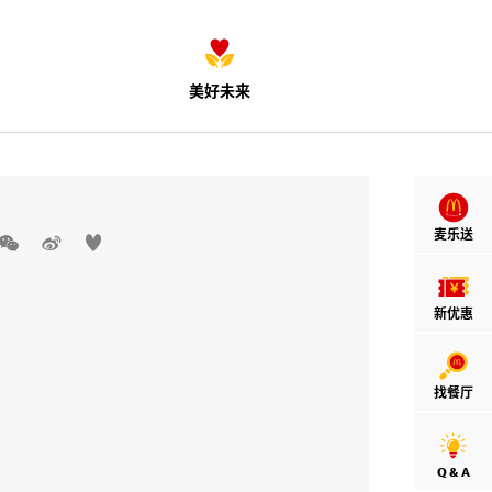
美好未来
麦乐送



新优惠
找餐厅
Q & A