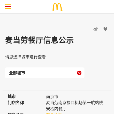


麦当劳餐厅信息公示
请您选择城市进行查看

城市
城市
南京市
门店名称
门店名称
麦当劳南京禄口机场第一航站楼
安检内餐厅