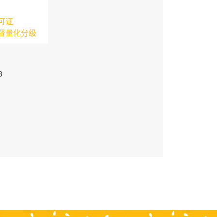
可证
督量化分级
3