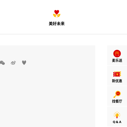
美好未来
麦乐送



新优惠
找餐厅
Q & A