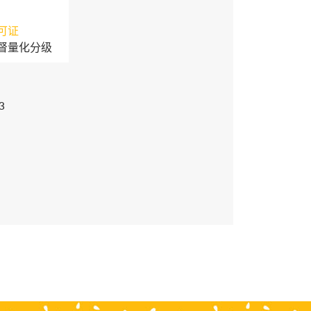
可证
督量化分级
3