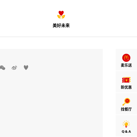
美好未来
麦乐送



新优惠
找餐厅
Q & A