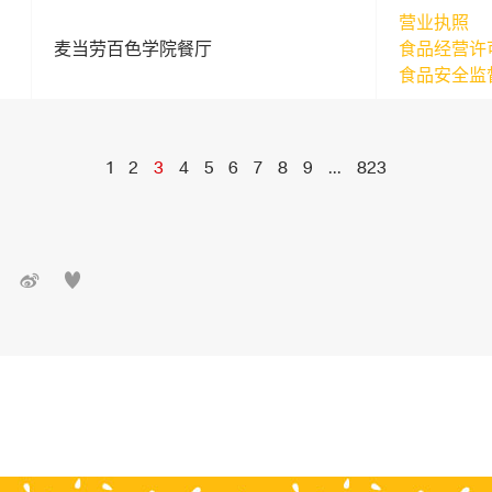
营业执照
麦当劳百色学院餐厅
食品经营许
食品安全监
1
2
3
4
5
6
7
8
9
...
823

