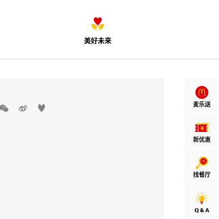
美好未来
麦乐送



新优惠
找餐厅
Q & A