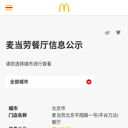


麦当劳餐厅信息公示
请您选择城市进行查看

城市
城市
北京市
门店名称
门店名称
麦当劳北京平翔路一号(平谷万达)
餐厅