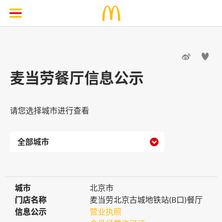


麦当劳餐厅信息公示
请您选择城市进行查看

城市
城市
北京市
门店名称
门店名称
麦当劳北京古城地铁站(B口)餐厅
信息公示
信息公示
营业执照