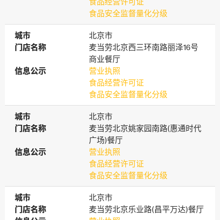
食品经营许可证
食品安全监督量化分级
城市
城市
北京市
门店名称
门店名称
麦当劳北京西三环南路丽泽16号
商业餐厅
信息公示
信息公示
营业执照
食品经营许可证
食品安全监督量化分级
城市
城市
北京市
门店名称
门店名称
麦当劳北京姚家园南路(惠通时代
广场)餐厅
信息公示
信息公示
营业执照
食品经营许可证
食品安全监督量化分级
城市
城市
北京市
门店名称
门店名称
麦当劳北京乐业路(昌平万达)餐厅