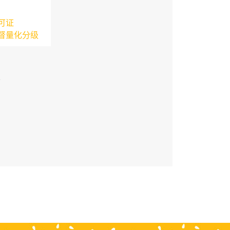
可证
督量化分级
3