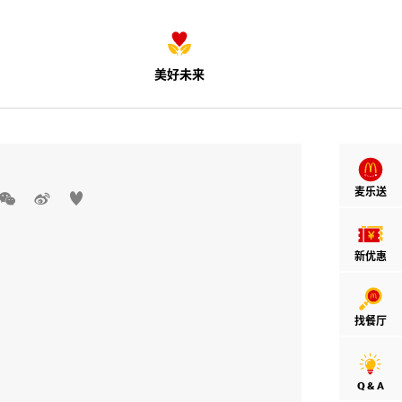
美好未来
麦乐送



新优惠
找餐厅
Q & A