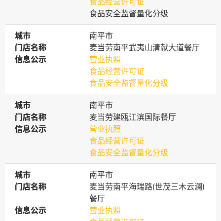
食品经营许可证
食品安全监督量化分级
城市
城市
南平市
门店名称
门店名称
麦当劳南平武夷山清献大道餐厅
信息公示
信息公示
营业执照
食品经营许可证
食品安全监督量化分级
城市
城市
南平市
门店名称
门店名称
麦当劳建瓯江滨国际餐厅
信息公示
信息公示
营业执照
食品经营许可证
食品安全监督量化分级
城市
城市
南平市
门店名称
门店名称
麦当劳南平海瑞路(世茂三木云澜)
餐厅
信息公示
信息公示
营业执照