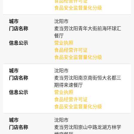
食品经营许可证
食品安全监督量化分级
城市
城市
沈阳市
门店名称
门店名称
麦当劳沈阳青年大街前海环球汇
餐厅
信息公示
信息公示
营业执照
食品经营许可证
食品安全监督量化分级
城市
城市
沈阳市
门店名称
门店名称
麦当劳沈阳南京南街恒大名都三
期得来速餐厅
信息公示
信息公示
营业执照
食品经营许可证
食品安全监督量化分级
城市
城市
沈阳市
门店名称
门店名称
麦当劳沈阳崇山中路龙湖方林学