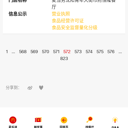
门店名称
门店名称
麦当劳沈阳青年大街市府恒隆餐
厅
信息公示
信息公示
营业执照
食品经营许可证
食品安全监督量化分级
1
...
568
569
570
571
572
573
574
575
576
...
823


分享到：
麦乐送
新优惠
回首页
找餐厅
Q & A