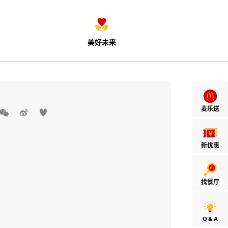
美好未来
麦乐送



新优惠
找餐厅
Q & A