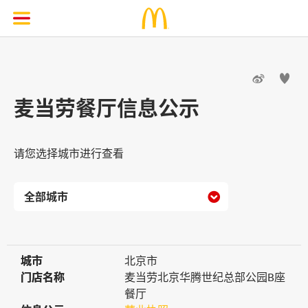


麦当劳餐厅信息公示
请您选择城市进行查看

城市
城市
北京市
门店名称
门店名称
麦当劳北京华腾世纪总部公园B座
餐厅