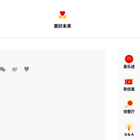
美好未来
麦乐送



新优惠
找餐厅
Q & A